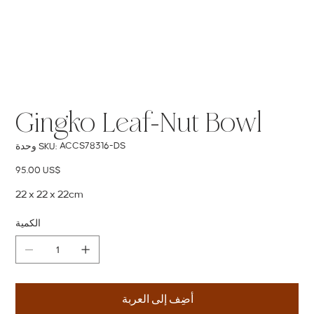
Gingko Leaf-Nut Bowl
SKU
ACCS78316-DS
وحدة SKU:
ACCS78316-
DS
السعر
‏95.00 US$
22 x 22 x 22cm
الكمية
أضِف إلى العربة