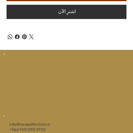
اشترِ الآن
info@houseoforchid.co
+964 750 030 3730