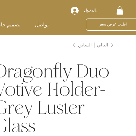
تسجيل الدخول
تواصل
تصميم خا
اطلب عرض سعر
السابق
التالي
Dragonfly Duo
Votive Holder-
Grey Luster
Glass