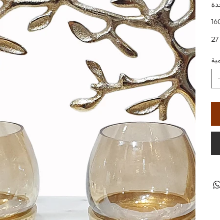
سعر
27
ية