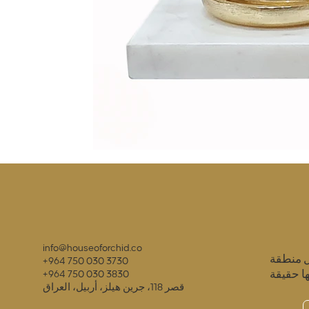
info@houseoforchid.co
ل منطقة
+964 750 030 3730
ا حقيقة
+964 750 030 3830
قصر 118، جرين هيلز، أربيل، العراق